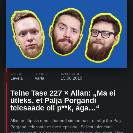
AUTOR
RUBRIIK
AVALDATUD
Level1
Varia
15.08.2019
Teine Tase 227 × Allan: „Ma ei
ütleks, et Palja Porgandi
telesaade oli p**k, aga…“
Allan on lõpuks ometi jõudnud sinnamaale, et nägi ära Palja
Porgandi telesaate esimest episoodi. Sellest tulenevalt