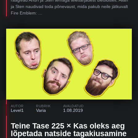
räägivad Andri ja Sten temaga telesarjadest üleüldiselt. Allan
ja Sten naudivad toda põnevaust, mida pakub neile jätkuvalt
Fire Emblem: …
AUTOR
RUBRIIK
AVALDATUD
Level1
Varia
1.08.2019
Teine Tase 225 × Kas oleks aeg
lõpetada natside tagakiusamine