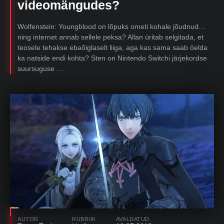
videomängudes?
Wolfenstein: Youngblood on lõpuks ometi kohale jõudnud…
ning internet annab sellele peksa? Allan üritab selgitada, et
teosele tehakse ebaõiglaselt liiga, aga kas sama saab öelda
ka natside endi kohta? Sten on Nintendo Switchi järjekordse
suursuguse …
AUTOR
RUBRIIK
AVALDATUD