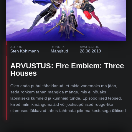
AUTOR
RUBRIIK
AVALDATUD
Sten Kohlmann
Mängitud
28.08.2019
ARVUSTUS: Fire Emblem: Three
Houses
Olen enda puhul täheldanud, et mida vanemaks ma jään,
seda rohkem tahan mängida mänge, mis ei nõuaks
läbimiseks kümneid ja kümneid tunde. Episoodilised teosed,
kiired mitmikmängumatšid või jooksupõhised rouge-like
elamused lükkavad tahes-tahtmata pikema kestusega üllitised
…