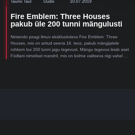
Tauno Taul
Uudis
10.07.2019
Fire Emblem: Three Houses
pakub üle 200 tunni mängulusti
Nintendo peagi ilmuv eksklusiivteos Fire Emblem: Three
Houses, mis on antud seeria 16. teos, pakub mängijatele
rohkem kui 200 tunni jagu tegevust. Mängu tegevus leiab aset
Fódlani nimelisel mandril, mis on kolme valitseva riigi vahel …