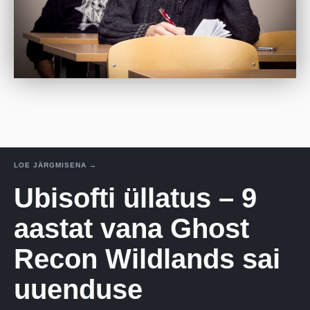
LOE JÄRGMISENA →
Ubisofti üllatus – 9
aastat vana Ghost
Recon Wildlands sai
uuenduse