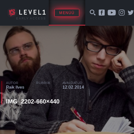
MENÜÜ
EARLY ACCESS
AUTOR
RUBRIIK
AVALDATUD
Raik Ilves
12.02.2014
IMG_2202-660×440