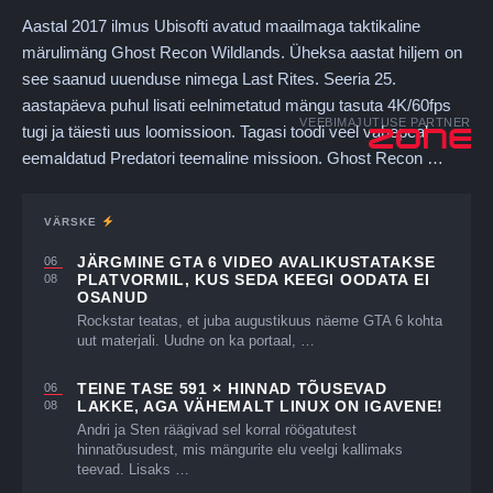
Aastal 2017 ilmus Ubisofti avatud maailmaga taktikaline
märulimäng Ghost Recon Wildlands. Üheksa aastat hiljem on
see saanud uuenduse nimega Last Rites. Seeria 25.
aastapäeva puhul lisati eelnimetatud mängu tasuta 4K/60fps
VEEBIMAJUTUSE PARTNER
tugi ja täiesti uus loomissioon. Tagasi toodi veel vahepeal
eemaldatud Predatori teemaline missioon. Ghost Recon …
VÄRSKE
JÄRGMINE GTA 6 VIDEO AVALIKUSTATAKSE
06
PLATVORMIL, KUS SEDA KEEGI OODATA EI
08
OSANUD
Rockstar teatas, et juba augustikuus näeme GTA 6 kohta
uut materjali. Uudne on ka portaal, …
TEINE TASE 591 × HINNAD TÕUSEVAD
06
LAKKE, AGA VÄHEMALT LINUX ON IGAVENE!
08
Andri ja Sten räägivad sel korral röögatutest
hinnatõusudest, mis mängurite elu veelgi kallimaks
teevad. Lisaks …