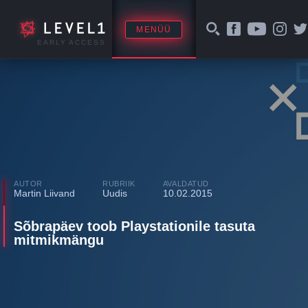
MENÜÜ
EARLY ACCESS
AUTOR
RUBRIIK
AVALDATUD
Martin Liivand
Uudis
10.02.2015
Sõbrapäev toob Playstationile tasuta
mitmikmängu