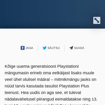
JAGA
SÄUTSU
SAADA
Kõige uuema generatsiooni Playstationi
mängumasin erineb oma eelkäijast lisaks muule
veel ühel olulisel määral – mitmikmängu jaoks on
nüüd tarvis kasutada tasulist Playstation Plus
teenust. Hea uudis on aga see, et tuleval
nädalavahetusel piirangud eemaldatakse ning 13.