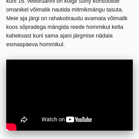
kuni 16. veebruarini on kõigil Sony konsoolide
omanikel võimalik nautida mitmikmängu tasuta.
Meie aja järgi on rahakotiraudu avamata võimalik
koos sõpradega mängida reede hommikul kella
kaheksast kuni sama ajani järgmise nädala
esmaspäeva hommikul.