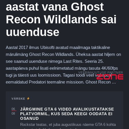
aastat vana Ghost
Recon Wildlands sai
uuenduse
Aastal 2017 ilmus Ubisofti avatud maailmaga taktikaline
märulimäng Ghost Recon Wildlands. Üheksa aastat hiljem on
see saanud uuenduse nimega Last Rites. Seeria 25.
aastapäeva puhul lisati eelnimetatud mängu tasuta 4K/60fps
VEEBIMAJUTUSE PARTNER
tugi ja täiesti uus loomissioon. Tagasi toodi veel vahepeal
eemaldatud Predatori teemaline missioon. Ghost Recon …
VÄRSKE
JÄRGMINE GTA 6 VIDEO AVALIKUSTATAKSE
06
PLATVORMIL, KUS SEDA KEEGI OODATA EI
08
OSANUD
Rockstar teatas, et juba augustikuus näeme GTA 6 kohta