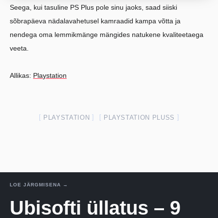
Seega, kui tasuline PS Plus pole sinu jaoks, saad siiski
sõbrapäeva nädalavahetusel kamraadid kampa võtta ja
nendega oma lemmikmänge mängides natukene kvaliteetaega
veeta.
Allikas:
Playstation
PLAYSTATION
PLAYSTATION PLUSS
LOE JÄRGMISENA →
Ubisofti üllatus – 9