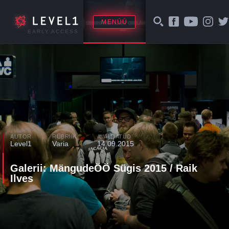
MENÜÜ
EARLY ACCESS
AUTOR
RUBRIIK
AVALDATUD
Level1
Varia
14.09.2015
Galerii: MängudeÖÖ Sügis 2015 / Raik
Ilves