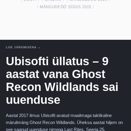
MÄNGUDEÖÖ SÜGIS 2015
LOE JÄRGMISENA →
Ubisofti üllatus – 9
aastat vana Ghost
Recon Wildlands sai
uuenduse
Aastal 2017 ilmus Ubisofti avatud maailmaga taktikaline
märulimäng Ghost Recon Wildlands. Üheksa aastat hiljem on
see saanud uuenduse nimega Last Rites. Seeria 25.