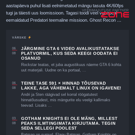
aastapäeva puhul lisati eelnimetatud mängu tasuta 4K/60fps
VEEBIMAJUTUSE PARTNER
tugi ja täiesti uus loomissioon. Tagasi toodi veel vahepeal
eemaldatud Predatori teemaline missioon. Ghost Recon …
VÄRSKE
JÄRGMINE GTA 6 VIDEO AVALIKUSTATAKSE
06
PLATVORMIL, KUS SEDA KEEGI OODATA EI
08
OSANUD
Rockstar teatas, et juba augustikuus näeme GTA 6 kohta
uut materjali. Uudne on ka portaal, …
TEINE TASE 591 × HINNAD TÕUSEVAD
06
LAKKE, AGA VÄHEMALT LINUX ON IGAVENE!
08
Andri ja Sten räägivad sel korral röögatutest
hinnatõusudest, mis mängurite elu veelgi kallimaks
teevad. Lisaks …
GOTHAM KNIGHTS EI OLE MÄNG, MILLEST
03
PEAKS ILMTINGIMATA KIRJUTAMA. TEGIN
08
SEDA SELLEGI POOLEST
Batman on surnud. Elagu Batman. Gotham Knights on