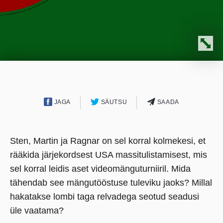
JAGA
SÄUTSU
SAADA
Sten, Martin ja Ragnar on sel korral kolmekesi, et
rääkida järjekordsest USA massitulistamisest, mis
sel korral leidis aset videomänguturniiril. Mida
tähendab see mängutööstuse tuleviku jaoks? Millal
hakatakse lombi taga relvadega seotud seadusi
üle vaatama?