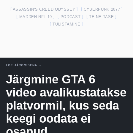
ASSASSIN'S CREED ODYSSEY
CYBERPUNK 2077
MADDEN NFL 19
PODCAST
TEINE TASE
TULISTAMINE
LOE JÄRGMISENA →
Järgmine GTA 6
video avalikustatakse
platvormil, kus seda
keegi oodata ei
osanud