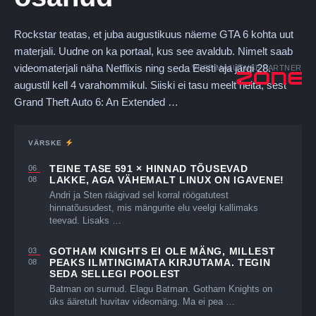
Rockstar teatas, et juba augustikuus näeme GTA 6 kohta uut
materjali. Uudne on ka portaal, kus see avaldub. Nimelt saab
videomaterjali näha Netflixis ning seda Eesti aja järgi 28.
VEEBIMAJUTUSE PARTNER
augustil kell 4 varahommikul. Siiski ei tasu meelt heita, sest
Grand Theft Auto 6: An Extended …
VÄRSKE
TEINE TASE 591 × HINNAD TÕUSEVAD
06
LAKKE, AGA VÄHEMALT LINUX ON IGAVENE!
08
Andri ja Sten räägivad sel korral röögatutest
hinnatõusudest, mis mängurite elu veelgi kallimaks
teevad. Lisaks …
GOTHAM KNIGHTS EI OLE MÄNG, MILLEST
03
PEAKS ILMTINGIMATA KIRJUTAMA. TEGIN
08
SEDA SELLEGI POOLEST
Batman on surnud. Elagu Batman. Gotham Knights on
üks ääretult huvitav videomäng. Ma ei pea …