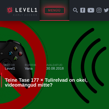
MENÜÜ
EARLY ACCESS
AUTOR
RUBRIIK
AVALDATUD
Level1
Varia
30.08.2018
Teine Tase 177 × Tulirelvad on okei,
videomängud mitte?