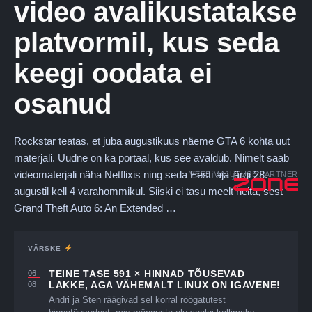
video avalikustatakse
platvormil, kus seda
keegi oodata ei
osanud
Rockstar teatas, et juba augustikuus näeme GTA 6 kohta uut
materjali. Uudne on ka portaal, kus see avaldub. Nimelt saab
videomaterjali näha Netflixis ning seda Eesti aja järgi 28.
VEEBIMAJUTUSE PARTNER
augustil kell 4 varahommikul. Siiski ei tasu meelt heita, sest
Grand Theft Auto 6: An Extended …
VÄRSKE
TEINE TASE 591 × HINNAD TÕUSEVAD
06
LAKKE, AGA VÄHEMALT LINUX ON IGAVENE!
08
Andri ja Sten räägivad sel korral röögatutest