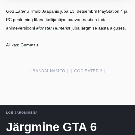
God Eater 3
ilmub Jaapanis juba 13. detsembril PlayStation 4 ja
PC peale ning lääne kollijahtijad saavad nautida toda
animeversiooni
Monster Hunterist
juba järgmise aasta alguses.
Allikas:
Gematsu
BANDAI NAMCO
GOD EATER 3
LOE JÄRGMISENA →
Järgmine GTA 6