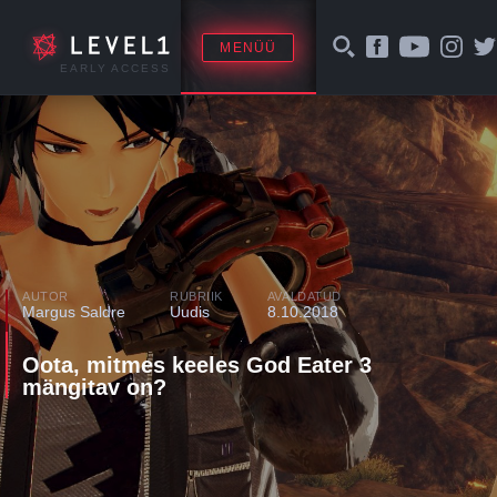
MENÜÜ
EARLY ACCESS
AUTOR
RUBRIIK
AVALDATUD
Margus Saldre
Uudis
8.10.2018
Oota, mitmes keeles God Eater 3
mängitav on?