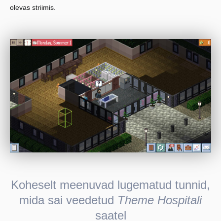
olevas striimis.
Koheselt meenuvad lugematud tunnid,
mida sai veedetud
Theme Hospitali
saatel