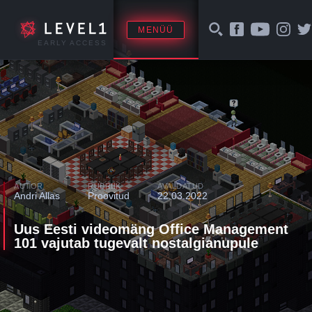
MENÜÜ
EARLY ACCESS
AUTOR
RUBRIIK
AVALDATUD
Andri Allas
Proovitud
22.03.2022
Uus Eesti videomäng Office Management
101 vajutab tugevalt nostalgianupule