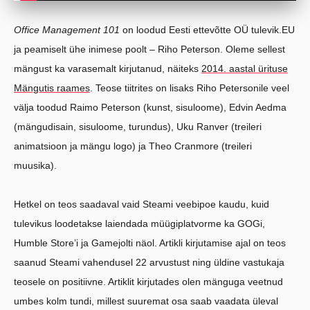
Office Management 101
on loodud Eesti ettevõtte OÜ tulevik.EU
ja peamiselt ühe inimese poolt – Riho Peterson. Oleme sellest
mängust ka varasemalt kirjutanud, näiteks
2014. aastal ürituse
Mängutis raames
. Teose tiitrites on lisaks Riho Petersonile veel
välja toodud Raimo Peterson (kunst, sisuloome), Edvin Aedma
(mängudisain, sisuloome, turundus), Uku Ranver (treileri
animatsioon ja mängu logo) ja Theo Cranmore (treileri
muusika).
Hetkel on teos saadaval vaid Steami veebipoe kaudu, kuid
tulevikus loodetakse laiendada müügiplatvorme ka GOGi,
Humble Store’i ja Gamejolti näol. Artikli kirjutamise ajal on teos
saanud Steami vahendusel 22 arvustust ning üldine vastukaja
teosele on positiivne. Artiklit kirjutades olen mänguga veetnud
umbes kolm tundi, millest suuremat osa saab vaadata üleval