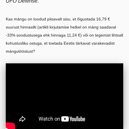
UFO Defense
.
Kas mängu on toodud piisavalt sisu, et õigustada 16,79 €
suurust hinnasilti (artikli kirjutamise hetkel on mäng saadaval
-33% soodustusega ehk hinnaga 11,24 €) või on tegemist lihtsalt
kohustusliku ostuga, et toetada Eestis tärkavat varakevadist
mängutööstust?