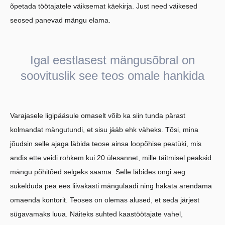
õpetada töötajatele väiksemat käekirja. Just need väikesed
seosed panevad mängu elama.
Igal eestlasest mängusõbral on
soovituslik see teos omale hankida
Varajasele ligipääsule omaselt võib ka siin tunda pärast
kolmandat mängutundi, et sisu jääb ehk väheks. Tõsi, mina
jõudsin selle ajaga läbida teose ainsa loopõhise peatüki, mis
andis ette veidi rohkem kui 20 ülesannet, mille täitmisel peaksid
mängu põhitõed selgeks saama. Selle läbides ongi aeg
sukelduda pea ees liivakasti mängulaadi ning hakata arendama
omaenda kontorit. Teoses on olemas alused, et seda järjest
sügavamaks luua. Näiteks suhted kaastöötajate vahel,