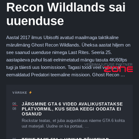
Recon Wildlands sai
uuenduse
Aastal 2017 ilmus Ubisofti avatud maailmaga taktikaline
märulimäng Ghost Recon Wildlands. Üheksa aastat hiljem on
see saanud uuenduse nimega Last Rites. Seeria 25.
aastapäeva puhul lisati eelnimetatud mängu tasuta 4K/60fps
VEEBIMAJUTUSE PARTNER
tugi ja täiesti uus loomissioon. Tagasi toodi veel vahepeal
eemaldatud Predatori teemaline missioon. Ghost Recon …
VÄRSKE
JÄRGMINE GTA 6 VIDEO AVALIKUSTATAKSE
06
PLATVORMIL, KUS SEDA KEEGI OODATA EI
08
OSANUD
Rockstar teatas, et juba augustikuus näeme GTA 6 kohta
uut materjali. Uudne on ka portaal, …