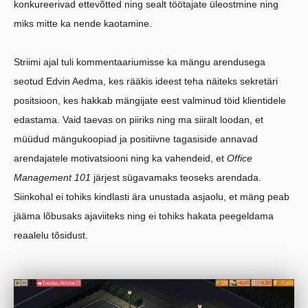
konkureerivad ettevõtted ning sealt töötajate üleostmine ning
miks mitte ka nende kaotamine.
Striimi ajal tuli kommentaariumisse ka mängu arendusega
seotud Edvin Aedma, kes rääkis ideest teha näiteks sekretäri
positsioon, kes hakkab mängijate eest valminud töid klientidele
edastama. Vaid taevas on piiriks ning ma siiralt loodan, et
müüdud mängukoopiad ja positiivne tagasiside annavad
arendajatele motivatsiooni ning ka vahendeid, et
Office
Management 101
järjest sügavamaks teoseks arendada.
Siinkohal ei tohiks kindlasti ära unustada asjaolu, et mäng peab
jääma lõbusaks ajaviiteks ning ei tohiks hakata peegeldama
reaalelu tõsidust.