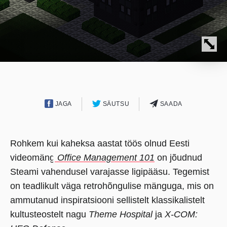
JAGA
SÄUTSU
SAADA
Rohkem kui kaheksa aastat töös olnud Eesti
videomäng
Office Management 101
on jõudnud
Steami vahendusel varajasse ligipääsu. Tegemist
on teadlikult väga retrohõngulise mänguga, mis on
ammutanud inspiratsiooni sellistelt klassikalistelt
kultusteostelt nagu
Theme Hospital
ja
X-COM: