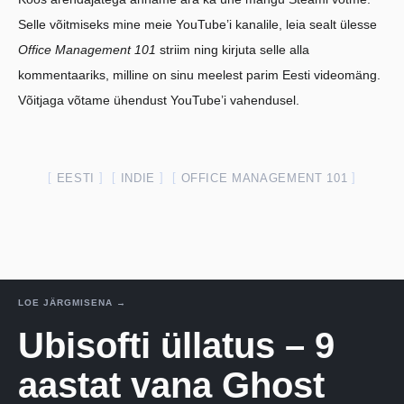
Selle võitmiseks mine meie YouTube’i kanalile, leia sealt ülesse
Office Management 101
striim ning kirjuta selle alla
kommentaariks, milline on sinu meelest parim Eesti videomäng.
Võitjaga võtame ühendust YouTube’i vahendusel.
EESTI
INDIE
OFFICE MANAGEMENT 101
LOE JÄRGMISENA →
Ubisofti üllatus – 9
aastat vana Ghost