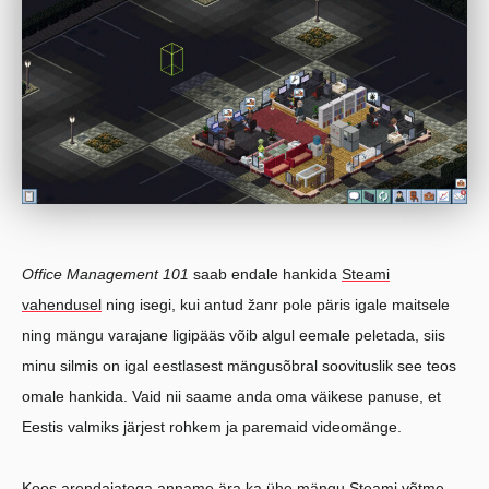
Office Management 101
saab endale hankida
Steami
vahendusel
ning isegi, kui antud žanr pole päris igale maitsele
ning mängu varajane ligipääs võib algul eemale peletada, siis
minu silmis on igal eestlasest mängusõbral soovituslik see teos
omale hankida. Vaid nii saame anda oma väikese panuse, et
Eestis valmiks järjest rohkem ja paremaid videomänge.
Koos arendajatega anname ära ka ühe mängu Steami võtme.