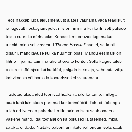
Teos hakkab juba algusmenüüst alates vajutama väga teadlikult
ja tugevalt nostalgianupule, mis on nii minu kui ka ilmselt paljude
teiste suureks nõrkuseks. Koheselt meenuvad lugematud
tunnid, mida sai veedetud
Theme Hospitali
saatel, seda nii
disaini, mängitavuse kui ka huumori osas. Mängu eesmärk on
lihtne – panna toimima ühe ettevõtte kontor. Selle käigus tuleb
otsida nii töötajaid kui ka tööd, palgata koristaja, vahetada välja
kohvimasin või hankida kontorisse kohviautomaat.
Täidetud ülesanded teenivad lisaks rahale ka tärne, millega
saab lahti lukustada paremat kontorimööblit. Tehtud tööd aga
tuleb arhiveerida paberitel, mille haldamisest saab omaette
väikene mäng. Igal töötajal on ka oskused ja tasemed, mida
saab arendada. Näiteks paberihunnikute vähendamiseks saab