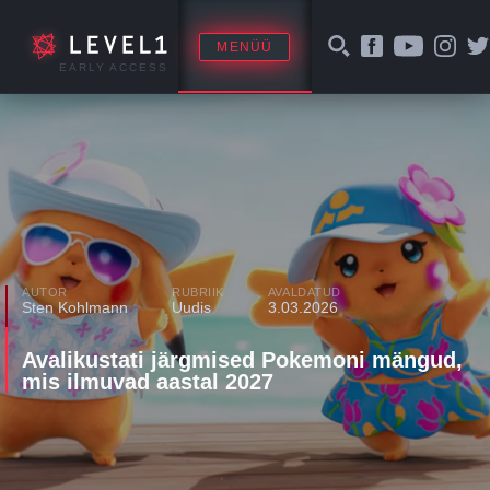
MENÜÜ
EARLY ACCESS
AUTOR
RUBRIIK
AVALDATUD
Sten Kohlmann
Uudis
3.03.2026
Avalikustati järgmised Pokemoni mängud,
mis ilmuvad aastal 2027