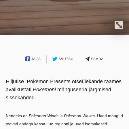
JAGA
SÄUTSU
SAADA
Hiljutise Pokemon Presents otseülekande raames
avalikustati
Pokemoni
mänguseeria järgmised
sissekanded.
Nendeks on
Pokemon Winds
ja
Pokemon Waves
. Uued mängud
toovad endaga kaasa uue regiooni ja uued loomakesed.