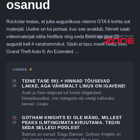
osanud
Rockstar teatas, et juba augustikuus näeme GTA 6 kohta uut
materjali. Uudne on ka portaal, kus see avaldub. Nimelt saab
videomaterjali näha Netflixis ning seda Eesti aja järgi 28.
VEEBIMAJUTUSE PARTNER
augustil kell 4 varahommikul. Siiski ei tasu meelt heita, sest
Grand Theft Auto 6: An Extended …
VÄRSKE
TEINE TASE 591 × HINNAD TÕUSEVAD
06
LAKKE, AGA VÄHEMALT LINUX ON IGAVENE!
08
Andri ja Sten räägivad sel korral röögatutest
hinnatõusudest, mis mängurite elu veelgi kallimaks
teevad. Lisaks …
GOTHAM KNIGHTS EI OLE MÄNG, MILLEST
03
PEAKS ILMTINGIMATA KIRJUTAMA. TEGIN
08
SEDA SELLEGI POOLEST
Batman on surnud. Elagu Batman. Gotham Knights on
üks ääretult huvitav videomäng. Ma ei pea …