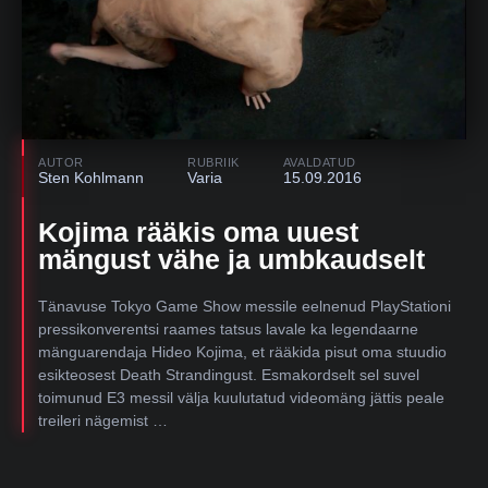
AUTOR
RUBRIIK
AVALDATUD
Sten Kohlmann
Varia
15.09.2016
Kojima rääkis oma uuest
mängust vähe ja umbkaudselt
Tänavuse Tokyo Game Show messile eelnenud PlayStationi
pressikonverentsi raames tatsus lavale ka legendaarne
mänguarendaja Hideo Kojima, et rääkida pisut oma stuudio
esikteosest Death Strandingust. Esmakordselt sel suvel
toimunud E3 messil välja kuulutatud videomäng jättis peale
treileri nägemist …