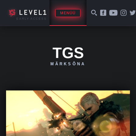
MENÜÜ
EARLY ACCESS
TGS
MÄRKSÕNA