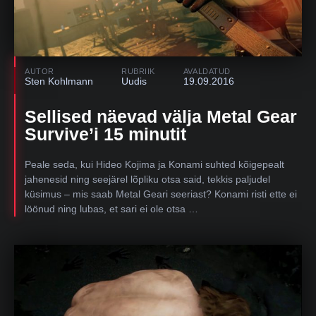
AUTOR
RUBRIIK
AVALDATUD
Sten Kohlmann
Uudis
19.09.2016
Sellised näevad välja Metal Gear
Survive’i 15 minutit
Peale seda, kui Hideo Kojima ja Konami suhted kõigepealt
jahenesid ning seejärel lõpliku otsa said, tekkis paljudel
küsimus – mis saab Metal Geari seeriast? Konami risti ette ei
löönud ning lubas, et sari ei ole otsa …