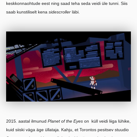
keskkonnaohtude eest ning saad teha seda veidi üle tunni. Siis
saab kunstiliselt kena
sidescroller
läbi.
2015. aastal ilmunud
Planet of the Eyes
on küll veidi liiga lühike,
kuid siiski väga äge üllataja. Kahju, et Torontos pesitsev stuudio