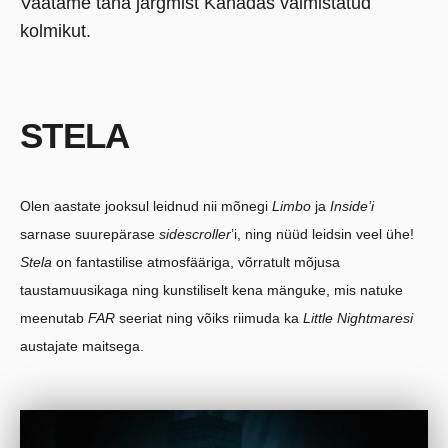
Vaatame täna järgmist Kanadas valmistatud
kolmikut.
STELA
Olen aastate jooksul leidnud nii mõnegi
Limbo
ja
Inside’i
sarnase suurepärase
sidescroller
’i, ning nüüd leidsin veel ühe!
Stela
on fantastilise atmosfääriga, võrratult mõjusa
taustamuusikaga ning kunstiliselt kena mänguke, mis natuke
meenutab
FAR
seeriat ning võiks riimuda ka
Little Nightmaresi
austajate maitsega.