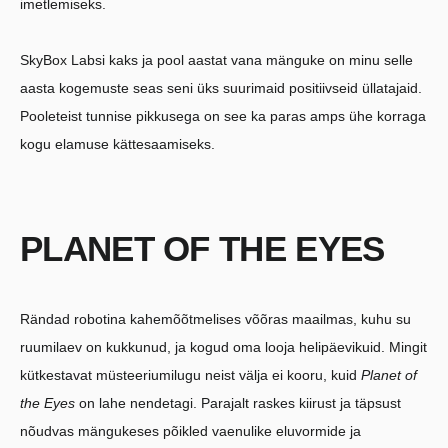
imetlemiseks.
SkyBox Labsi kaks ja pool aastat vana mänguke on minu selle
aasta kogemuste seas seni üks suurimaid positiivseid üllatajaid.
Pooleteist tunnise pikkusega on see ka paras amps ühe korraga
kogu elamuse kättesaamiseks.
PLANET OF THE EYES
Rändad robotina kahemõõtmelises võõras maailmas, kuhu su
ruumilaev on kukkunud, ja kogud oma looja helipäevikuid. Mingit
kütkestavat müsteeriumilugu neist välja ei kooru, kuid
Planet of
the Eyes
on lahe nendetagi. Parajalt raskes kiirust ja täpsust
nõudvas mängukeses põikled vaenulike eluvormide ja