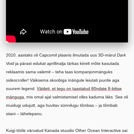
2010. aastaks oli Capcomil plaanis ilmutada uus 3D-märul
Dark
Void
ja pärast edukat aprillinalja tärkas kiirelt mõte kasutada
reklaamis sama valemit – teha taas kompanjonmänguks
sidescroller
! Väiksema skoobiga mängule leiutati juurde aga
suurem legend.
Väideti, et tegu on taastatud 80ndate 8-bitise
mänguga
, mis omal ajal valmistamisel olles kaduma läks. See oli
muidugi udujutt, aga huvitav sünnilugu tõmbas – ja tõmbab
siiani – tähelepanu.
Kuigi tööle värvatud Kanada stuudio Other Ocean Interactive sai