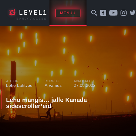
MENÜÜ
EARLY ACCESS
AUTOR
RUBRIIK
AVALDATUD
Leho Lahtvee
Arvamus
27.08.2022
Leho mängis… jälle Kanada
sidescroller’eid