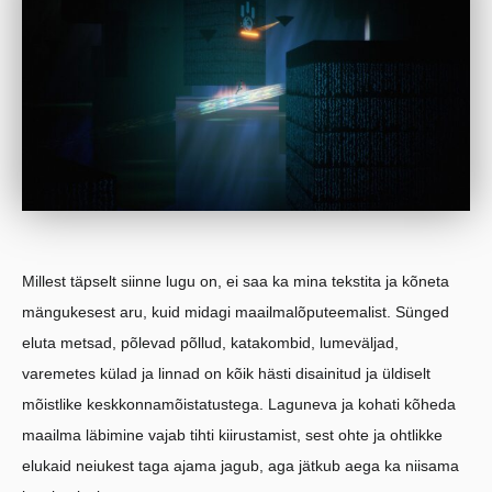
Millest täpselt siinne lugu on, ei saa ka mina tekstita ja kõneta
mängukesest aru, kuid midagi maailmalõputeemalist. Sünged
eluta metsad, põlevad põllud, katakombid, lumeväljad,
varemetes külad ja linnad on kõik hästi disainitud ja üldiselt
mõistlike keskkonnamõistatustega. Laguneva ja kohati kõheda
maailma läbimine vajab tihti kiirustamist, sest ohte ja ohtlikke
elukaid neiukest taga ajama jagub, aga jätkub aega ka niisama