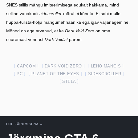
SNES stiilis mängu imiteerimisega edukalt hakkama, mind
selline vanakooli
sidescroller
-märul ei kõneta. Ei sobi mulle
hüppa-tulista-hõlju mängumehhaanika ega igav väljanägemine.
Mõned on aga arvanud, et ka
Dark Void Zero
on oma
suuremast vennast
Dark Voidist
parem.
CAPCOM
DARK VOID ZERO
LEHO MÄNGIS
PC
PLANET OF THE EYES
SIDESCROLLER
STELA
LOE JÄRGMISENA →