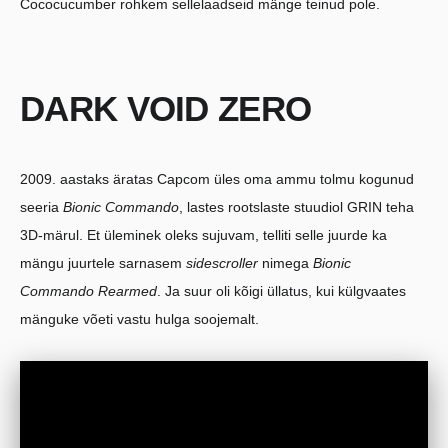
Cococucumber rohkem sellelaadseid mänge teinud pole.
DARK VOID ZERO
2009. aastaks äratas Capcom üles oma ammu tolmu kogunud
seeria
Bionic Commando
, lastes rootslaste stuudiol GRIN teha
3D-märul. Et üleminek oleks sujuvam, telliti selle juurde ka
mängu juurtele sarnasem
sidescroller
nimega
Bionic
Commando Rearmed
. Ja suur oli kõigi üllatus, kui külgvaates
mänguke võeti vastu hulga soojemalt.