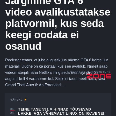
Järgmine GTA 6
video avalikustatakse
platvormil, kus seda
keegi oodata ei
osanud
Rockstar teatas, et juba augustikuus näeme GTA 6 kohta uut
materjali. Uudne on ka portaal, kus see avaldub. Nimelt saab
videomaterjali näha Netflixis ning seda Eesti aja järgi 28.
VEEBIMAJUTUSE PARTNER
augustil kell 4 varahommikul. Siiski ei tasu meelt heita, sest
Grand Theft Auto 6: An Extended …
VÄRSKE
TEINE TASE 591 × HINNAD TÕUSEVAD
06
LAKKE, AGA VÄHEMALT LINUX ON IGAVENE!
08