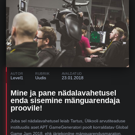
AUTOR
RUBRIIK
AVALDATUD
Level1
Uudis
23.01.2018
Mine ja pane nädalavahetusel
enda sisemine mänguarendaja
proovile!
Juba sel nädalavahetusel leiab Tartus, Ülikooli arvutiteaduse
instituudis aset APT GameGeneratori poolt korraldatav Global
Game Jam 2018, ehk järjekordne mänguarendusmaraton,