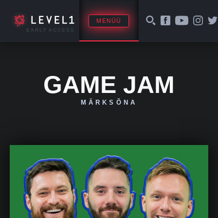
MENÜÜ
EARLY ACCESS
GAME JAM
MÄRKSÕNA