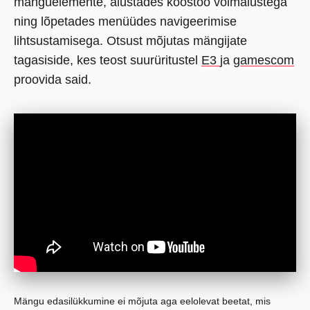
mänguelemente, alustades koostöö võimalustega
ning lõpetades menüüdes navigeerimise
lihtsustamisega. Otsust mõjutas mängijate
tagasiside, kes teost suurüritustel
E3
ja
gamescom
proovida said.
Mängu edasilükkumine ei mõjuta aga eelolevat beetat, mis