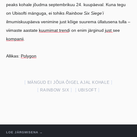
peaks kohale jõudma septembrikuu 24. kuupäeval. Kuna tegu
on Ubisofti mänguga, ei tohiks
Rainbow Six Siege’i
ilmumiskuupäeva venimine just kõige suurema üllatusena tulla –
viimaste aastate
kuumimat trend
i on enim järginud
just
see
kompanii
.
Allikas:
Polygon
MÄNGUD EI JÕUA ÕIGEL AJAL KOHALE
RAINBOW SIX
UBISOFT
LOE JÄRGMISENA →