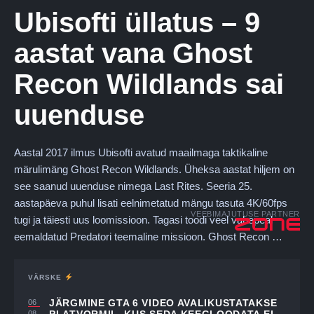
Ubisofti üllatus – 9
aastat vana Ghost
Recon Wildlands sai
uuenduse
Aastal 2017 ilmus Ubisofti avatud maailmaga taktikaline
märulimäng Ghost Recon Wildlands. Üheksa aastat hiljem on
see saanud uuenduse nimega Last Rites. Seeria 25.
aastapäeva puhul lisati eelnimetatud mängu tasuta 4K/60fps
VEEBIMAJUTUSE PARTNER
tugi ja täiesti uus loomissioon. Tagasi toodi veel vahepeal
eemaldatud Predatori teemaline missioon. Ghost Recon …
VÄRSKE
JÄRGMINE GTA 6 VIDEO AVALIKUSTATAKSE
06
08