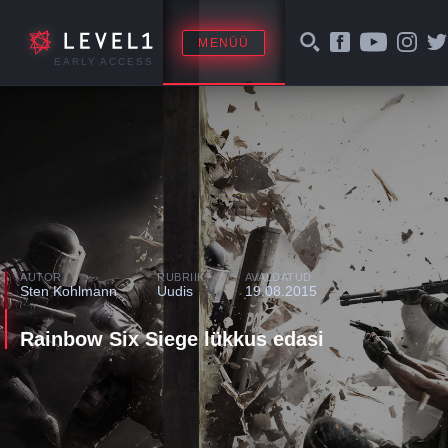
MENÜÜ
EARLY ACCESS
AUTOR
RUBRIIK
AVALDATUD
Sten Kohlmann
Uudis
19.08.2015
Rainbow Six Siege lükkus edasi