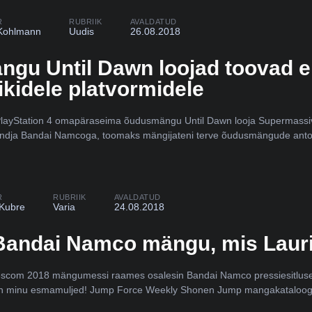
R
RUBRIIK
AVALDATUD
Kohlmann
Uudis
26.08.2018
ngu Until Dawn loojad toovad 
ikidele platvormidele
layStation 4 omapäraseima õudusmängu Until Dawn looja Supermass
andja Bandai Namcoga, toomaks mängijateni terve õudusmängude antoloo
R
RUBRIIK
AVALDATUD
 Kubre
Varia
24.08.2018
Bandai Namco mängu, mis Lauri t
com 2018 mängumessi raames osalesin Bandai Namco pressiesitlusel. T
on minu esmamuljed! Jump Force Weekly Shonen Jump mangakataloogil 