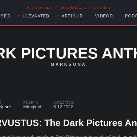
╱
╱
VIRTUAALSUS
VIDEOMÄNGUD
KULTUUR
ISED
ÜLEVAATED
ARTIKLID
VIDEOD
POD
RK PICTURES AN
MÄRKSÕNA
R
RUBRIIK
AVALDATUD
 Kubre
Mängitud
6.12.2022
VUSTUS: The Dark Pictures Ant
 keegi, kes on igal aastal uue Dark Picturesi mängu ette võtnud, on mul