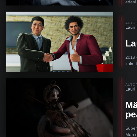
edasi.
AUTO
Lauri
La
2019 
kolm t
AUTO
Lauri
Mä
pe
Super
Man o