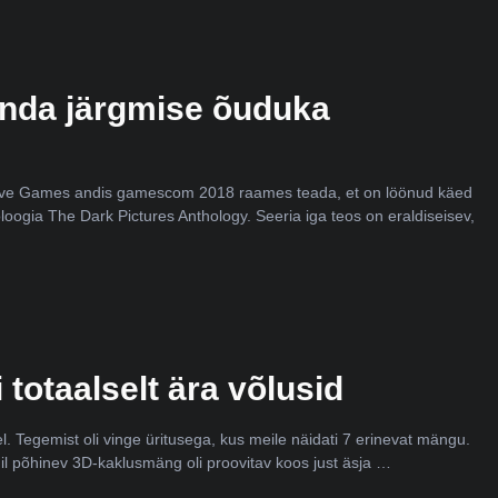
enda järgmise õuduka
ive Games andis gamescom 2018 raames teada, et on löönud käed
gia The Dark Pictures Anthology. Seeria iga teos on eraldiseisev,
otaalselt ära võlusid
egemist oli vinge üritusega, kus meile näidati 7 erinevat mängu.
põhinev 3D-kaklusmäng oli proovitav koos just äsja …