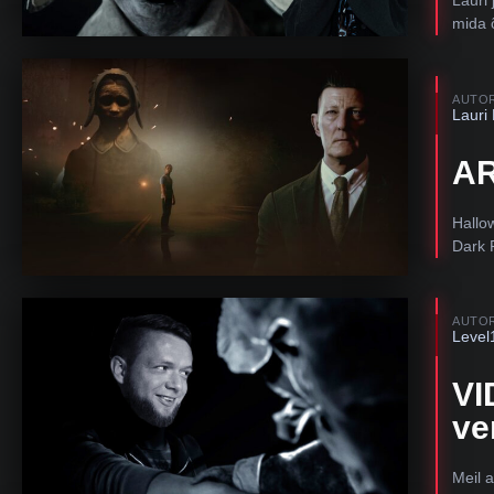
mida 
AUTO
Lauri
AR
Hallo
Dark 
AUTO
Level
VI
ve
Meil 