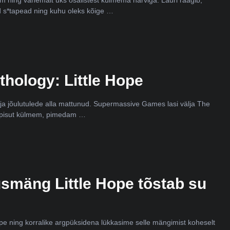
d s*tapead ning kuhu oleks kõige …
hology: Little Hope
 ja jõulutulede alla mattunud. Supermassive Games lasi välja The
ks pisut külmem, pimedam …
smäng Little Hope tõstab su
e ning korralike argpüksidena lükkasime selle mängimist koheselt