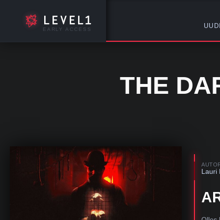
UUD
EARLY ACCESS
THE DA
AUTO
Lauri
AR
Olles