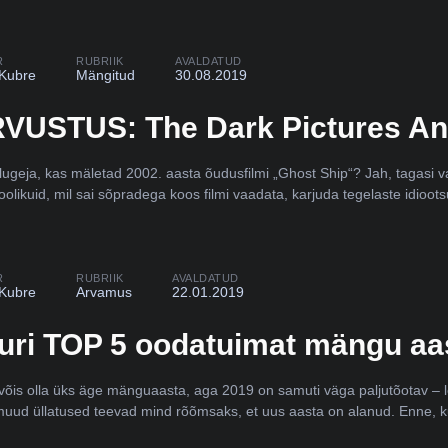
R
RUBRIIK
AVALDATUD
 Kubre
Mängitud
30.08.2019
VUSTUS: The Dark Pictures An
s lugeja, kas mäletad 2002. aasta õudusfilmi „Ghost Ship“? Jah, tagasi
olikuid, mil sai sõpradega koos filmi vaadata, karjuda tegelaste idioot
R
RUBRIIK
AVALDATUD
 Kubre
Arvamus
22.01.2019
uri TOP 5 oodatuimat mängu aa
võis olla üks äge mänguaasta, aga 2019 on samuti väga paljutõotav – l
muud üllatused teevad mind rõõmsaks, et uus aasta on alanud. Enne, 