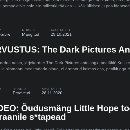
 perspektiivis pole siin millestki rääkida — kõik üllitised ju pea idents
R
RUBRIIK
AVALDATUD
 Kubre
Mängitud
29.10.2021
VUSTUS: The Dark Pictures An
ordne aasta, järjekordne The Dark Pictures antoloogia peatükk! Kui see l
lle siiamaani meeltmööda olnud, ei äratanud kolmas osa, pealkirjaga
R
RUBRIIK
AVALDATUD
1
Proovitud
28.11.2020
DEO: Õudusmäng Little Hope too
raanile s*tapead
 ja Sten naasevad Little Hope’i. Sel korral on aga teadmistepagas suur