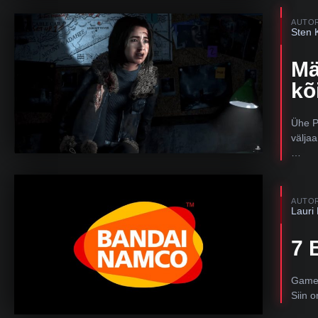
AUTO
Sten 
Mä
kõ
Ühe P
välja
…
AUTO
Lauri
7 
Games
Siin 