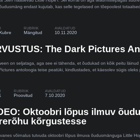
õudusmäng endast kujutab, kas selle tegelased on tõepoolest totaalse
R
RUBRIIK
AVALDATUD
 Kubre
Mängitud
10.11.2020
VUSTUS: The Dark Pictures Ant
ween on seljataga, aga see ei tähenda, et õudukad on kõik peitu läinud
Pictures antoloogia teise peatüki, kindlustades, et käesolev sügis ole
R
RUBRIIK
AVALDATUD
1
Proovitud
7.10.2020
DEO: Oktoobri lõpus ilmuv õudu
rerõhu kõrgustesse
avanes võimalus tutvuda oktoobri lõpus ilmuva õudusmänguga Little Hop