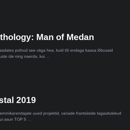
thology: Man of Medan
 vaadates polnud see väga hea, kuid tõi endaga kaasa lõbusaid
suste üle ning naerda, kui …
stal 2019
emmikarendajate uued projektid, vanade frantsiiside tagasitulekud
kui asun TOP 5 …