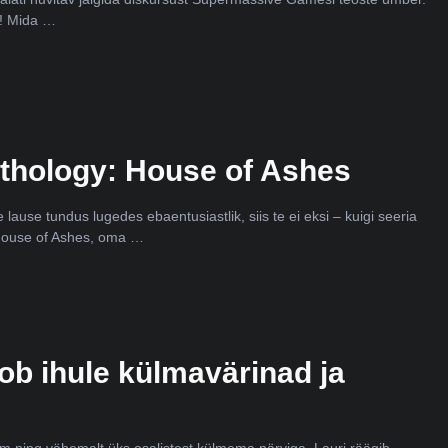
ed! Mida …
thology: House of Ashes
ause tundus lugedes ebaentusiastlik, siis te ei eksi – kuigi seeria
 House of Ashes, oma …
b ihule külmavärinad ja
em ning vähemalt üks osalistest külmema närviga. Lauri räägib,