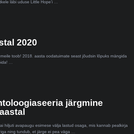
tkele läbi uduse Little Hope’i …
stal 2020
meile toob! 2018. aasta oodatuimate seast jõudsin lõpuks mängida
bida! …
toloogiaseeria järgmine
aastal
 hiljuti avapaugu esimese välja lastud osaga, mis kannab pealkirja
riga ning tundub, et järge ei pea väga …