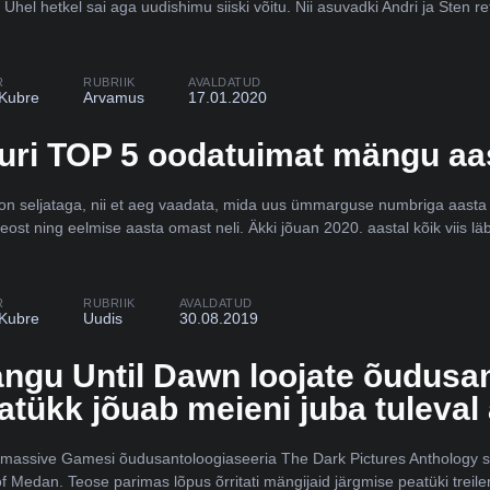
 Ühel hetkel sai aga uudishimu siiski võitu. Nii asuvadki Andri ja Sten re
R
RUBRIIK
AVALDATUD
 Kubre
Arvamus
17.01.2020
uri TOP 5 oodatuimat mängu aa
on seljataga, nii et aeg vaadata, mida uus ümmarguse numbriga aasta 
eost ning eelmise aasta omast neli. Äkki jõuan 2020. aastal kõik viis lä
R
RUBRIIK
AVALDATUD
 Kubre
Uudis
30.08.2019
ngu Until Dawn loojate õudusan
atükk jõuab meieni juba tuleval 
massive Gamesi õudusantoloogiaseeria The Dark Pictures Anthology sai
f Medan. Teose parimas lõpus õrritati mängijaid järgmise peatüki treile