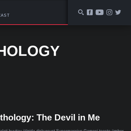
CAST
THOLOGY
hology: The Devil in Me
 alati huvitav jälgida diskursust Supermassive Gamesi teoste ümber.