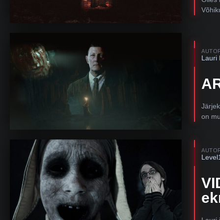
Võhiku
AUTO
Lauri
AR
Järjek
on mu
AUTO
Level
VI
ek
Lauri