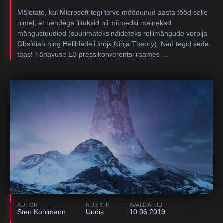
Mäletate, kui Microsoft tegi terve möödunud aasta tööd selle
nimel, et nendega liituksid nii mitmedki mainekad
mängustuudiod (suurimateks näideteks rollimängude vorpija
Obsidian ning Hellblade’i looja Ninja Theory). Nad tegid seda
taas! Tänavuse E3 pressikonverentsi raames …
AUTOR
RUBRIIK
AVALDATUD
Sten Kohlmann
Uudis
10.06.2019