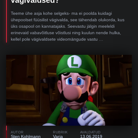
vägivaldsed?
Teeme ühe asja kohe selgeks- ma ei poolda kuidagi
ühepoolset füüsilist vägivalda, see tähendab olukorda, kus
üks osapool on kannatajaks. Seevastu jälgin meeleldi
erinevaid vabavõitluse võistlusi ning kuulun nende hulka,
kellel pole vägivaldsete videomängude vastu …
AUTOR
RUBRIIK
AVALDATUD
Sten Kohlmann
Varia
13.06.2019