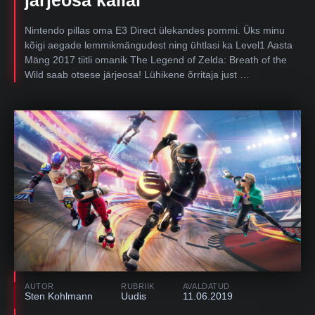
Nintendo pillas oma E3 Direct ülekandes pommi. Üks minu
kõigi aegade lemmikmängudest ning ühtlasi ka Level1 Aasta
Mäng 2017 tiitli omanik The Legend of Zelda: Breath of the
Wild saab otsese järjeosa! Lühikene õrritaja just …
AUTOR
RUBRIIK
AVALDATUD
Sten Kohlmann
Uudis
11.06.2019