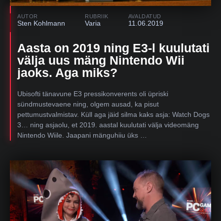
AUTOR
RUBRIIK
AVALDATUD
Sten Kohlmann
Varia
11.06.2019
Aasta on 2019 ning E3-l kuulutati
välja uus mäng Nintendo Wii
jaoks. Aga miks?
Ubisofti tänavune E3 pressikonverents oli üpriski
sündmustevaene ning, olgem ausad, ka pisut
pettumustvalmistav. Küll aga jäid silma kaks asja: Watch Dogs
3… ning asjaolu, et 2019. aastal kuulutati välja videomäng
Nintendo Wiile. Jaapani mänguhiiu üks …