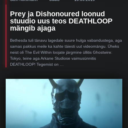
Prey ja Dishonoured loonud
stuudio uus teos DEATHLOOP
mängib ajaga
Bethesda tuli tänavu lagedale suure hulga vabandustega, aga
samas pakkus meile ka kahte täiesti uut videomängu. Üheks
neist oli The Evil Within loojate järgmine üllitis Ghostwire:
Tokyo, teine aga Arkane Studiose vaimusünnitis
DEATHLOOP! Tegemist on …