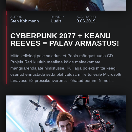
AUTOR
RUBRIIK
AVALDATUD
Sten Kohlmann
Uudis
9.06.2019
CYBERPUNK 2077 + KEANU
REEVES = PALAV ARMASTUS!
Mitte kellelegi pole saladus, et Poola mängustuudio CD
Projekt Red kuulub maailma kõige mainekamate
mänguarendajate nimistusse. Küll aga poleks mitte keegi
osanud ennustada seda plahvatust, mille tõi esile Microsofti
tänavuse E3 pressikonverentsil lõhatud pomm. Nimelt …