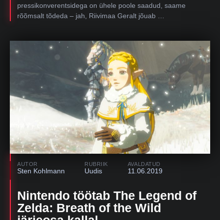
pressikonverentsidega on ühele poole saadud, saame
rõõmsalt tõdeda – jah, Riivimaa Geralt jõuab …
AUTOR
RUBRIIK
AVALDATUD
Sten Kohlmann
Uudis
11.06.2019
Nintendo töötab The Legend of
Zelda: Breath of the Wild
järjeosa kallal