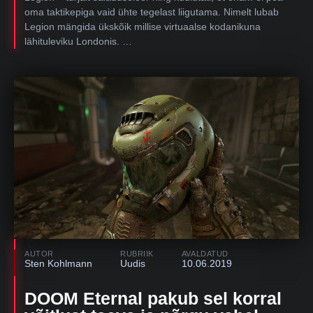
oma taktikepiga vaid ühte tegelast liigutama. Nimelt lubab
Legion mängida ükskõik millise virtuaalse kodanikuna
lähituleviku Londonis. …
AUTOR
RUBRIIK
AVALDATUD
Sten Kohlmann
Uudis
10.06.2019
DOOM Eternal pakub sel korral