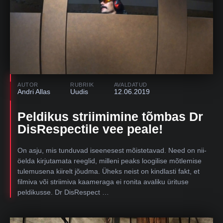
AUTOR
RUBRIIK
AVALDATUD
Andri Allas
Uudis
12.06.2019
Peldikus striimimine tõmbas Dr
DisRespectile vee peale!
On asju, mis tunduvad iseenesest mõistetavad. Need on nii-
öelda kirjutamata reeglid, milleni peaks loogilise mõtlemise
tulemusena kiirelt jõudma. Üheks neist on kindlasti fakt, et
filmiva või striimiva kaameraga ei ronita avaliku ürituse
peldikusse. Dr DisRespect …