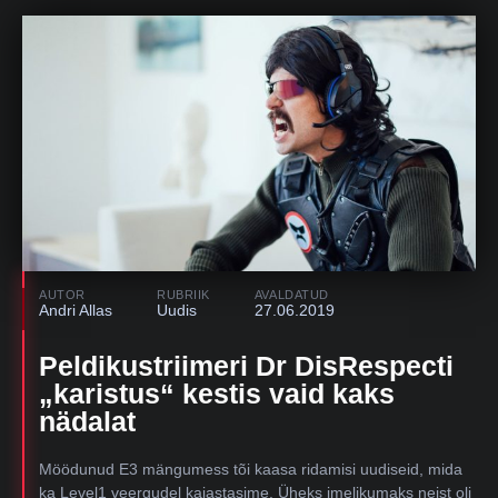
AUTOR
RUBRIIK
AVALDATUD
Andri Allas
Uudis
27.06.2019
Peldikustriimeri Dr DisRespecti
„karistus“ kestis vaid kaks
nädalat
Möödunud E3 mängumess tõi kaasa ridamisi uudiseid, mida
ka Level1 veergudel kajastasime. Üheks imelikumaks neist oli