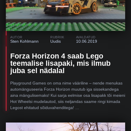
AUTOR
RUBRIIK
AVALDATUD
Sten Kohlmann
Uudis
10.06.2019
Forza Horizon 4 saab Lego
teemalise lisapaki, mis ilmub
juba sel nädalal
Playground Games on oma nime vääriline – nende menukas
automänguseeria Forza Horizon muutub iga sissekandega
aina mängulisemaks! Kui sarja eelmise osa lisapakk tõi meieni
Hot Wheelsi mudelautod, siis neljandas saame ringi kimada
Legost ehitatud sõiduvahenditega! …