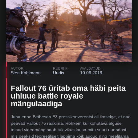
AUTOR
RUBRIIK
AVALDATUD
Sten Kohlmann
Uudis
10.06.2019
Fallout 76 üritab oma häbi peita
uhiuue battle royale
mängulaadiga
Juba enne Bethesda E3 pressikonverentsi oli ilmselge, et nad
peavad Fallout 76 rääkima. Rohkem kui kohutava alguse
teinud videomäng saab tulevikus lausa mitu suurt uuendust,
mis peaksid teoreetiliselt lappima kõik augud ning meelitama