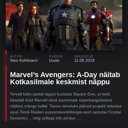
AUTOR
RUBRIIK
AVALDATUD
Sten Kohlmann
Uudis
11.06.2019
Marvel’s Avengers: A-Day näitab
Kotkasilmale keskmist näppu
Tervelt kaks aastat tagasi kuulutas Square Enix, et teeb
kibedalt tööd Marveli elust suuremate superkangelastest
rääkiva mängu kallal. Toona nimetuks jäänud projekti etteotsa
asus Tomb Raideri uusversioonitriloogia eest vastutav Crystal
Dynamics… ning sellega info piirdus. …