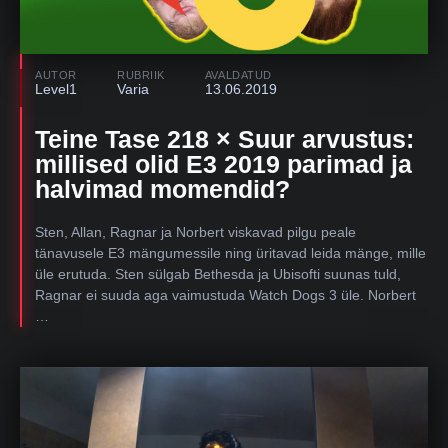
AUTOR
RUBRIIK
AVALDATUD
Level1
Varia
13.06.2019
Teine Tase 218 × Suur arvustus:
millised olid E3 2019 parimad ja
halvimad momendid?
Sten, Allan, Ragnar ja Norbert viskavad pilgu peale
tänavusele E3 mängumessile ning üritavad leida mänge, mille
üle erutuda. Sten sülgab Bethesda ja Ubisofti suunas tuld,
Ragnar ei suuda aga vaimustuda Watch Dogs 3 üle. Norbert
…