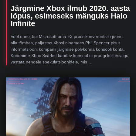
Järgmine Xbox ilmub 2020. aasta
lõpus, esimeseks mänguks Halo
Infinite
Veel enne, kui Microsoft oma E3 pressikonverentsile joone
alla tõmbas, paljastas Xboxi ninamees Phil Spencer pisut
informatsiooni kompanii järgmise põlvkonna konsooli kohta.
Koodnime Xbox Scarlett kandev konsool ei pruugi küll esialgu
vastata nendele spekulatsioonidele, mis …