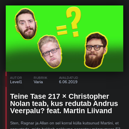
AUTOR
RUBRIIK
AVALDATUD
Level1
Varia
6.06.2019
Teine Tase 217 × Christopher
Nolan teab, kus redutab Andrus
Veerpalu? feat. Martin Liivand
Sten, Ragnar ja Allan on sel korral külla kutsunud Martini, et
ennustada, mida hakkab pakkuma eesootav mängumess E3.