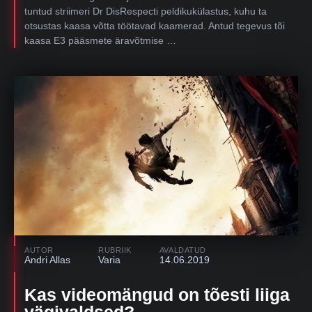
tuntud striimeri Dr DisRespecti peldikukülastus, kuhu ta
otsustas kaasa võtta töötavad kaamerad. Antud tegevus tõi
kaasa E3 pääsmete äravõtmise …
AUTOR
RUBRIIK
AVALDATUD
Andri Allas
Varia
14.06.2019
Kas videomängud on tõesti liiga