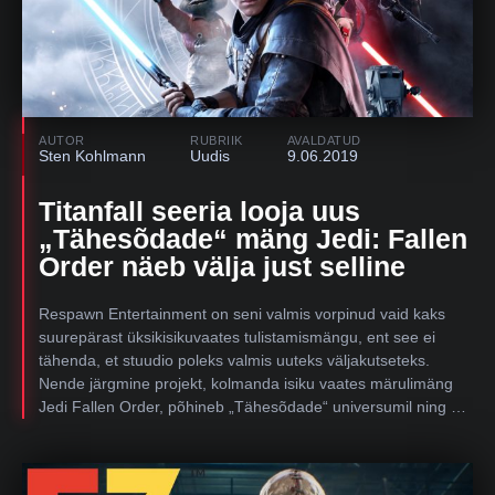
AUTOR
RUBRIIK
AVALDATUD
Sten Kohlmann
Uudis
9.06.2019
Titanfall seeria looja uus
„Tähesõdade“ mäng Jedi: Fallen
Order näeb välja just selline
Respawn Entertainment on seni valmis vorpinud vaid kaks
suurepärast üksikisikuvaates tulistamismängu, ent see ei
tähenda, et stuudio poleks valmis uuteks väljakutseteks.
Nende järgmine projekt, kolmanda isiku vaates märulimäng
Jedi Fallen Order, põhineb „Tähesõdade“ universumil ning …