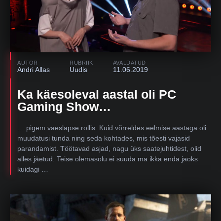
AUTOR
RUBRIIK
AVALDATUD
Andri Allas
Uudis
11.06.2019
Ka käesoleval aastal oli PC
Gaming Show…
… pigem vaeslapse rollis. Kuid võrreldes eelmise aastaga oli
muudatusi tunda ning seda kohtades, mis tõesti vajasid
parandamist. Töötavad asjad, nagu üks saatejuhtidest, olid
alles jäetud. Teise olemasolu ei suuda ma ikka enda jaoks
kuidagi …