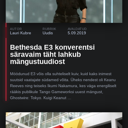
AUTOR
RUBRIIK
AVALDATUD
Lauri Kubre
Uudis
5.09.2019
Bethesda E3 konverentsi
säravaim täht lahkub
mängustuudiost
Möödunud E3 võis olla suhteliselt kuiv, kuid kaks inimest
suutsid vaatajate südamed võita. Üheks nendest oli Keanu
Reeves ning teiseks Ikumi Nakamura, kes väga energiliselt
rääkis publikule Tango Gameworksi uuest mängust,
Ghostwire: Tokyo. Kuigi Keanut …