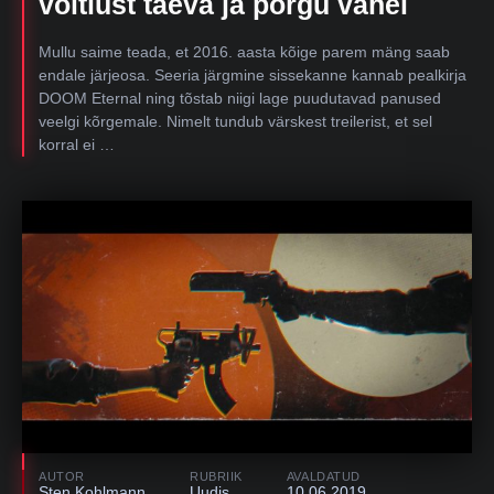
võitlust taeva ja põrgu vahel
Mullu saime teada, et 2016. aasta kõige parem mäng saab
endale järjeosa. Seeria järgmine sissekanne kannab pealkirja
DOOM Eternal ning tõstab niigi lage puudutavad panused
veelgi kõrgemale. Nimelt tundub värskest treilerist, et sel
korral ei …
AUTOR
RUBRIIK
AVALDATUD
Sten Kohlmann
Uudis
10.06.2019