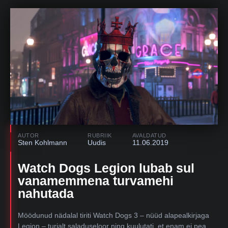
AUTOR
RUBRIIK
AVALDATUD
Sten Kohlmann
Uudis
11.06.2019
Watch Dogs Legion lubab sul
vanamemmena turvamehi
nahutada
Möödunud nädalal tiriti Watch Dogs 3 – nüüd alapealkirjaga
Legion – turjalt saladuseloor ning kuulutati, et enam ei pea